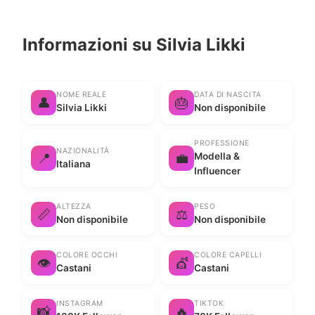
Informazioni su Silvia Likki
NOME REALE
DATA DI NASCITA
👤
🎂
Silvia Likki
Non disponibile
PROFESSIONE
NAZIONALITÀ
📍
💼
Modella &
Italiana
Influencer
ALTEZZA
PESO
📏
⚖️
Non disponibile
Non disponibile
COLORE OCCHI
COLORE CAPELLI
👁️
💇
Castani
Castani
INSTAGRAM
TIKTOK
📸
🔥