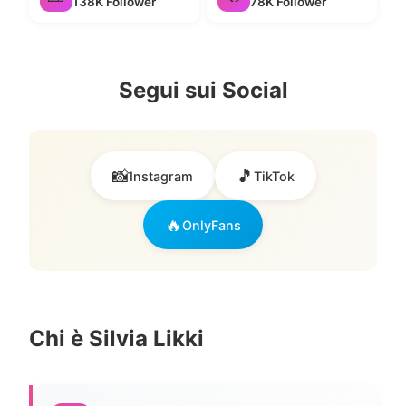
138K Follower
78K Follower
Segui sui Social
📸
🎵
Instagram
TikTok
🔥
OnlyFans
Chi è Silvia Likki