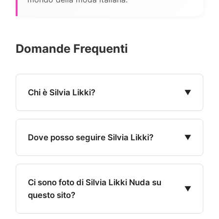
Domande Frequenti
Chi è Silvia Likki?
Silvia Likki è una modella e influencer
italiana attiva sui social media, dove
Dove posso seguire Silvia Likki?
condivide contenuti di moda, bellezza e
lifestyle con i suoi follower.
Puoi seguire Silvia Likki su Instagram e
TikTok dove pubblica regolarmente
Ci sono foto di Silvia Likki Nuda su
contenuti di moda e lifestyle.
questo sito?