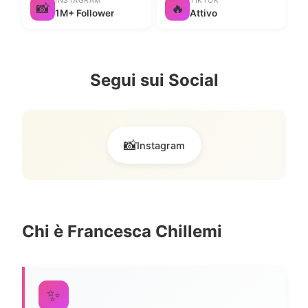
INSTAGRAM
TIKTOK
📸
🔥
1M+ Follower
Attivo
Segui sui Social
📸
Instagram
Chi è Francesca Chillemi
✨