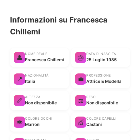
Informazioni su Francesca
Chillemi
NOME REALE
DATA DI NASCITA
👤
🎂
Francesca Chillemi
25 Luglio 1985
NAZIONALITÀ
PROFESSIONE
📍
💼
Italia
Attrice & Modella
ALTEZZA
PESO
📏
⚖️
Non disponibile
Non disponibile
COLORE OCCHI
COLORE CAPELLI
👁️
💇
Marroni
Castani