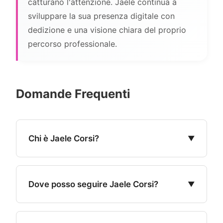
catturano l'attenzione. Jaele continua a
sviluppare la sua presenza digitale con
dedizione e una visione chiara del proprio
percorso professionale.
Domande Frequenti
Chi è Jaele Corsi?
Jaele Corsi è una influencer e content
creator italiana attiva sui social media,
Dove posso seguire Jaele Corsi?
dove condivide contenuti di moda, lifestyle
e beauty con uno stile personale e
Puoi seguire Jaele Corsi su Instagram, dove
riconoscibile.
pubblica regolarmente contenuti di moda e