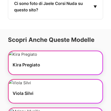
Ci sono foto di Jaele Corsi Nuda su
lifestyle che riflettono la sua personalità
questo sito?
unica.
Sì, su Celebrità Nuda trovi una collezione
esclusiva di foto di Jaele Corsi Nuda. La
nostra galleria include immagini in alta
Scopri Anche Queste Modelle
definizione che mostrano la bellezza
naturale della creator italiana.
Kira Pregiato
Viola Silvi