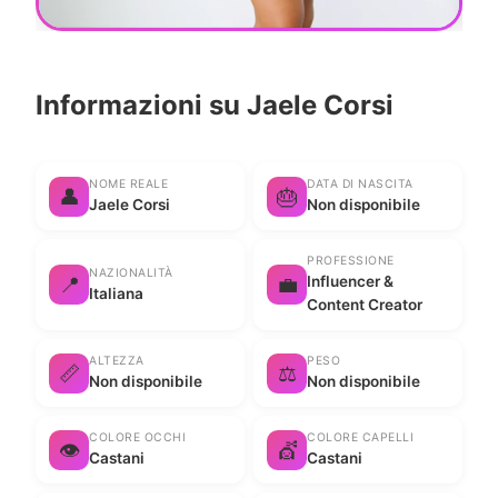
Informazioni su Jaele Corsi
NOME REALE
DATA DI NASCITA
👤
🎂
Jaele Corsi
Non disponibile
PROFESSIONE
NAZIONALITÀ
📍
💼
Influencer &
Italiana
Content Creator
ALTEZZA
PESO
📏
⚖️
Non disponibile
Non disponibile
COLORE OCCHI
COLORE CAPELLI
👁️
💇
Castani
Castani