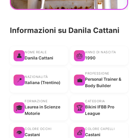
Informazioni su Danila Cattani
NOME REALE
ANNO DI NASCITA
👤
🎂
Danila Cattani
1990
PROFESSIONE
NAZIONALITÀ
📍
💼
Personal Trainer &
Italiana (Trentino)
Body Builder
FORMAZIONE
CATEGORIA
🎓
🏆
Laurea in Scienze
Bikini IFBB Pro
Motorie
League
COLORE OCCHI
COLORE CAPELLI
👁️
💇
Castani
Castani