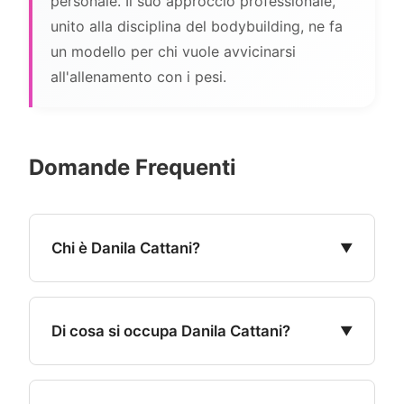
personale. Il suo approccio professionale,
unito alla disciplina del bodybuilding, ne fa
un modello per chi vuole avvicinarsi
all'allenamento con i pesi.
Domande Frequenti
Chi è Danila Cattani?
Danila Cattani è una personal trainer, body
builder e fitness influencer italiana, nata in
Di cosa si occupa Danila Cattani?
Trentino nel 1990. È atleta della categoria
bikini IFBB Pro League e coach online
Danila lavora come personal trainer e
specializzata nell'allenamento femminile.
coach online, segue clienti con programmi